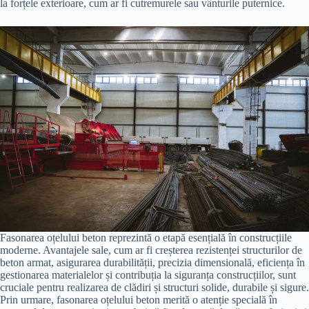
la forțele exterioare, cum ar fi cutremurele sau vânturile puternice.
Fasonarea oțelului beton reprezintă o etapă esențială în construcțiile
moderne. Avantajele sale, cum ar fi creșterea rezistenței structurilor de
beton armat, asigurarea durabilității, precizia dimensională, eficiența în
gestionarea materialelor și contribuția la siguranța construcțiilor, sunt
cruciale pentru realizarea de clădiri și structuri solide, durabile și sigure.
Prin urmare, fasonarea oțelului beton merită o atenție specială în