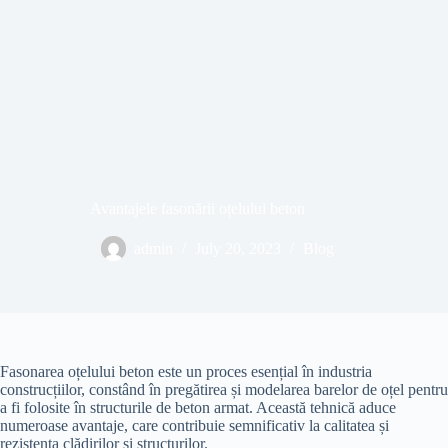
Avantajele fasonării oțelului beton
admin
July 20, 2023
Blog
Fasonarea oțelului beton este un proces esențial în industria
construcțiilor, constând în pregătirea și modelarea barelor de oțel pentru
a fi folosite în structurile de beton armat. Această tehnică aduce
numeroase avantaje, care contribuie semnificativ la calitatea și
rezistența clădirilor și structurilor.