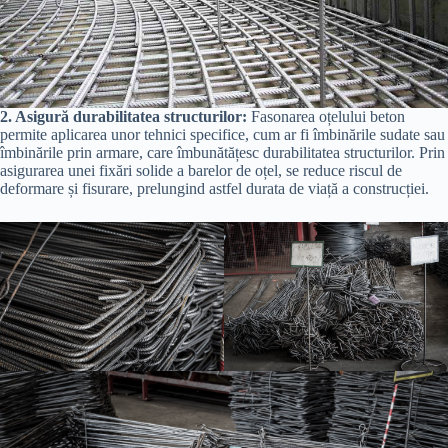
2. Asigură durabilitatea structurilor:
Fasonarea oțelului beton
permite aplicarea unor tehnici specifice, cum ar fi îmbinările sudate sau
îmbinările prin armare, care îmbunătățesc durabilitatea structurilor. Prin
asigurarea unei fixări solide a barelor de oțel, se reduce riscul de
deformare și fisurare, prelungind astfel durata de viață a construcției.