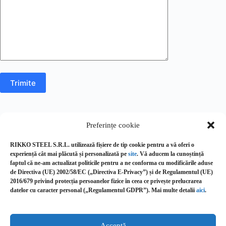
Preferințe cookie
RIKKO STEEL S.R.L. utilizează fișiere de tip cookie pentru a vă oferi o
experiență cât mai plăcută și personalizată pe
site
. Vă aducem la cunoștință
faptul că ne-am actualizat politicile pentru a ne conforma cu modificările aduse
de Directiva (UE) 2002/58/EC („Directiva E‑Privacy”) și de Regulamentul (UE)
2016/679 privind protecția persoanelor fizice în ceea ce privește prelucrarea
RIKKO STEEL SRL
datelor cu caracter personal („Regulamentul GDPR”). Mai multe detalii
aici
.
STR. ȘTEFAN CEL MARE, NR. 28
CUI:
RO24899169
NR. ÎNMATRICULARE:
J2008002161048
Acceptă