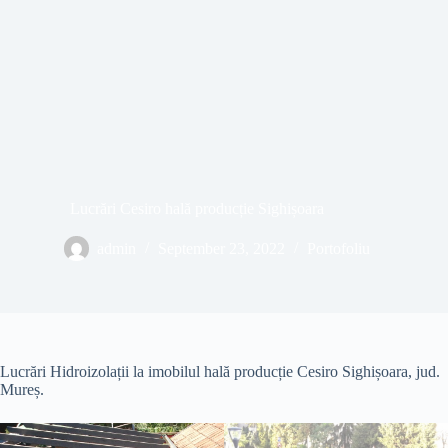
Lucrări Cesiro hală producție Sighișoara
admin
September 23, 2022
Portofoliu
Lucrări Hidroizolații la imobilul hală producție Cesiro Sighișoara, jud.
Mureș.